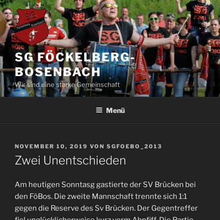
Zum
Inhalt
springen
SG FÖCKELBERG-
BOSENBACH
Wir sind eine starke Gemeinschaft
Menü
VERÖFFENTLICHT
NOVEMBER 10, 2019
VON
SGFOEBO_2013
AM
Zwei Unentschieden
Am heutigen Sonntasg gastierte der SV Brücken bei
den FöBos. Die zweite Mannschaft trennte sich 1:1
gegen die Reserve des Sv Brücken. Der Gegentreffer