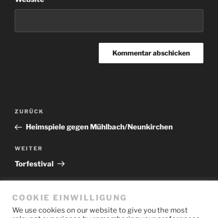
Beitragsnavigation
Vorheriger
ZURÜCK
Beitrag
Heimspiele gegen Mühlbach/Neunkirchen
Nächster
WEITER
Beitrag
Torfestival
COOKIE EINWILLIGUNG
We use cookies on our website to give you the most