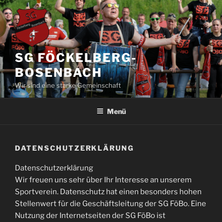
Zum
Inhalt
springen
SG FÖCKELBERG-
BOSENBACH
Wir sind eine starke Gemeinschaft
Menü
DATENSCHUTZERKLÄRUNG
Datenschutzerklärung
Wir freuen uns sehr über Ihr Interesse an unserem
Sportverein. Datenschutz hat einen besonders hohen
Stellenwert für die Geschäftsleitung der SG FöBo. Eine
Nutzung der Internetseiten der SG FöBo ist