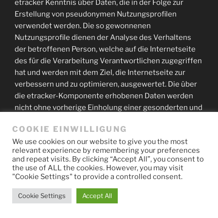
etracker Kenntnis über Daten, die in der Folge zur
Erstellung von pseudonymen Nutzungsprofilen
verwendet werden. Die so gewonnenen
Nutzungsprofile dienen der Analyse des Verhaltens
der betroffenen Person, welche auf die Internetseite
des für die Verarbeitung Verantwortlichen zugegriffen
hat und werden mit dem Ziel, die Internetseite zur
verbessern und zu optimieren, ausgewertet. Die über
die etracker-Komponente erhobenen Daten werden
nicht ohne vorherige Einholung einer gesonderten und
ausdrücklichen Einwilligung der betroffenen Person
COOKIE EINWILLIGUNG
dazu genutzt, die betroffene Person zu identifizieren.
We use cookies on our website to give you the most
Diese Daten werden nicht mit personenbezogenen
relevant experience by remembering your preferences
Daten oder mit anderen Daten, die das gleiche
and repeat visits. By clicking “Accept All”, you consent to
Pseudonym enthalten, zusammengeführt.
the use of ALL the cookies. However, you may visit
"Cookie Settings" to provide a controlled consent.
Die betroffene Person kann die Setzung von Cookies
Cookie Settings
Accept All
durch unsere Internetseite, wie oben bereits
dargestellt, jederzeit mittels einer entsprechenden