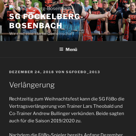
Zum
Inhalt
SG FÖCKELBERG-
springen
BOSENBACH
Wir sind eine starke Gemeinschaft
Menü
VERÖFFENTLICHT
DEZEMBER 24, 2018
VON
SGFOEBO_2013
AM
Verlängerung
Rechtzeitig zum Weihnachtsfest kann die SG FöBo die
Vertragsverlängerung von Trainer Lars Theobald und
Co-Trainer Andrew Bullinger verkünden. Beide sagten
auch für die Saison 2019/2020 zu.
Nachdem die FöBo-Spieler bereits Anfang Dezember